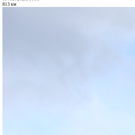
813 км