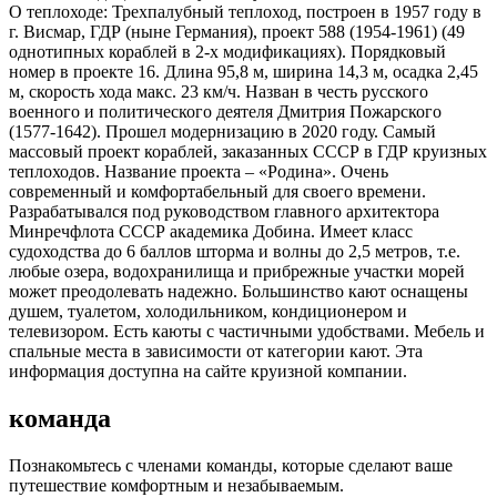
О теплоходе:
Трехпалубный теплоход, построен в 1957 году в
г. Висмар, ГДР (ныне Германия), проект 588 (1954-1961) (49
однотипных кораблей в 2-х модификациях). Порядковый
номер в проекте 16. Длина 95,8 м, ширина 14,3 м, осадка 2,45
м, скорость хода макс. 23 км/ч. Назван в честь русского
военного и политического деятеля Дмитрия Пожарского
(1577-1642). Прошел модернизацию в 2020 году. Самый
массовый проект кораблей, заказанных СССР в ГДР круизных
теплоходов. Название проекта – «Родина». Очень
современный и комфортабельный для своего времени.
Разрабатывался под руководством главного архитектора
Минречфлота СССР академика Добина. Имеет класс
судоходства до 6 баллов шторма и волны до 2,5 метров, т.е.
любые озера, водохранилища и прибрежные участки морей
может преодолевать надежно. Большинство кают оснащены
душем, туалетом, холодильником, кондиционером и
телевизором. Есть каюты с частичными удобствами. Мебель и
спальные места в зависимости от категории кают. Эта
информация доступна на сайте круизной компании.
команда
Познакомьтесь с членами команды, которые сделают ваше
путешествие комфортным и незабываемым.