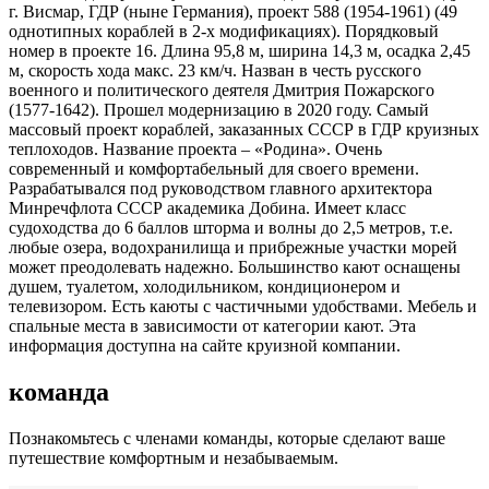
г. Висмар, ГДР (ныне Германия), проект 588 (1954-1961) (49
однотипных кораблей в 2-х модификациях). Порядковый
номер в проекте 16. Длина 95,8 м, ширина 14,3 м, осадка 2,45
м, скорость хода макс. 23 км/ч. Назван в честь русского
военного и политического деятеля Дмитрия Пожарского
(1577-1642). Прошел модернизацию в 2020 году. Самый
массовый проект кораблей, заказанных СССР в ГДР круизных
теплоходов. Название проекта – «Родина». Очень
современный и комфортабельный для своего времени.
Разрабатывался под руководством главного архитектора
Минречфлота СССР академика Добина. Имеет класс
судоходства до 6 баллов шторма и волны до 2,5 метров, т.е.
любые озера, водохранилища и прибрежные участки морей
может преодолевать надежно. Большинство кают оснащены
душем, туалетом, холодильником, кондиционером и
телевизором. Есть каюты с частичными удобствами. Мебель и
спальные места в зависимости от категории кают. Эта
информация доступна на сайте круизной компании.
команда
Познакомьтесь с членами команды, которые сделают ваше
путешествие комфортным и незабываемым.