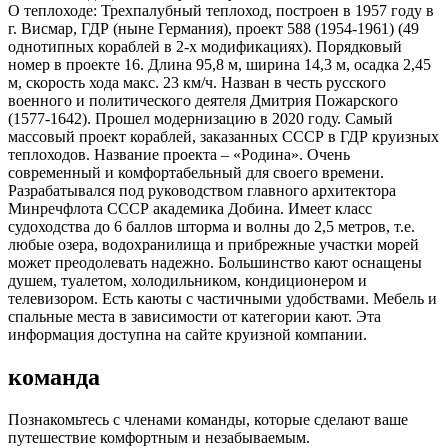
О теплоходе:
Трехпалубный теплоход, построен в 1957 году в
г. Висмар, ГДР (ныне Германия), проект 588 (1954-1961) (49
однотипных кораблей в 2-х модификациях). Порядковый
номер в проекте 16. Длина 95,8 м, ширина 14,3 м, осадка 2,45
м, скорость хода макс. 23 км/ч. Назван в честь русского
военного и политического деятеля Дмитрия Пожарского
(1577-1642). Прошел модернизацию в 2020 году. Самый
массовый проект кораблей, заказанных СССР в ГДР круизных
теплоходов. Название проекта – «Родина». Очень
современный и комфортабельный для своего времени.
Разрабатывался под руководством главного архитектора
Минречфлота СССР академика Добина. Имеет класс
судоходства до 6 баллов шторма и волны до 2,5 метров, т.е.
любые озера, водохранилища и прибрежные участки морей
может преодолевать надежно. Большинство кают оснащены
душем, туалетом, холодильником, кондиционером и
телевизором. Есть каюты с частичными удобствами. Мебель и
спальные места в зависимости от категории кают. Эта
информация доступна на сайте круизной компании.
команда
Познакомьтесь с членами команды, которые сделают ваше
путешествие комфортным и незабываемым.