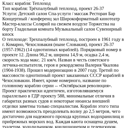
Класс корабля:
Теплоход
Тип корабля:
Трёхпалубный теплоход, проект 26-37
Услуги:
Детский салон Спа-услуги / массаж Ресторан Бар
Концертный / конференц зал Широкоформатный кинотеатр
Мастер-классы Солярий на свежем воздухе Торжества на
борту Гладильная комната Музыкальный салон Сувенирный
киоск
О теплоходе:
Трехпалубный теплоход, построен в 1961 году в
г. Комарно, Чехословакия (ныне Словакия), проект 26-37
(1957-1962) (14 однотипных кораблей). Порядковый номер в
проекте 12. Длина 96,2 м, ширина 14,9 м, осадка 2,4 м,
скорость хода макс. 21 км/ч. Назван в честь советского
летчика-испытателя, героя и рекордсмена Валерия Чкалова
(1904-1938). Прошел модернизацию в 2007 году. Третий по
массовости однотипный проект заказанных СССР кораблей в
Чехословакии. Имеет, кроме номерного, название по
головному кораблю серии -- «Октябрьская революция».
Проект практически идентичен, изготовлявшемуся
параллельно в ГДР проекту 588, минимальные отличия в
габаритах разных судов и некоторые нюансы внешней
отделки заметны только специалистам. Корабли этого типа
имеют возможность преодолевать волну до 2,5 метров, чего
достаточно для надежного прохода крупных водохранилищ и
прибрежных морских вод. Каждая каюта оснащена душем,
туалетом, холодильником, кондиционером и телевизором.