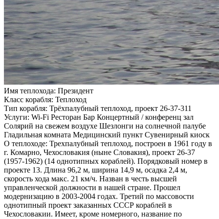
Имя теплохода:
Президент
Класс корабля:
Теплоход
Тип корабля:
Трёхпалубный теплоход, проект 26-37-311
Услуги:
Wi-Fi Ресторан Бар Концертный / конференц зал
Солярий на свежем воздухе Шезлонги на солнечной палубе
Гладильная комната Медицинский пункт Сувенирный киоск
О теплоходе:
Трехпалубный теплоход, построен в 1961 году в
г. Комарно, Чехословакия (ныне Словакия), проект 26-37
(1957-1962) (14 однотипных кораблей). Порядковый номер в
проекте 13. Длина 96,2 м, ширина 14,9 м, осадка 2,4 м,
скорость хода макс. 21 км/ч. Назван в честь высшей
управленческой должности в нашей стране. Прошел
модернизацию в 2003-2004 годах. Третий по массовости
однотипный проект заказанных СССР кораблей в
Чехословакии. Имеет, кроме номерного, название по