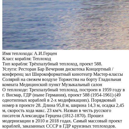
Имя теплохода:
А.И.Герцен
Класс корабля:
Теплоход
Тип корабля:
Трёхпалубный теплоход, проект 588.
Услуги:
Ресторан Бар Вечерняя дискотека Концертный /
конференц зал Широкоформатный кинотеатр Мастер-классы
Солярий на свежем воздухе Торжества на борту Гладильная
комната Медицинский пункт Музыкальный салон
О теплоходе:
Трехпалубный теплоход, построен в 1959 году в
г. Висмар, ГДР (ныне Германия), проект 588 (1954-1961) (49
однотипных кораблей в 2-х модификациях). Порядковый
номер в проекте 28. Длина 95,8 м, ширина 14,3 м, осадка 2,45
м, скорость хода макс. 23 км/ч. Назван в честь русского
писателя Александра Герцена (1812-1870). Прошел
модернизации в 2010 и 2018 годах. Самый массовый проект
кораблей, заказанных СССР в ГДР круизных теплоходов.