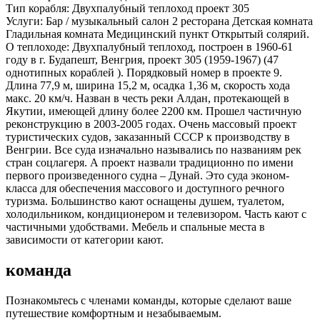
Тип корабля:
Двухпалубный теплоход проект 305
Услуги:
Бар / музыкальный салон 2 ресторана Детская комната
Гладильная комната Медицинский пункт Открытый солярий.
О теплоходе:
Двухпалубный теплоход, построен в 1960-61
году в г. Будапешт, Венгрия, проект 305 (1959-1967) (47
однотипных кораблей ). Порядковый номер в проекте 9.
Длина 77,9 м, ширина 15,2 м, осадка 1,36 м, скорость хода
макс. 20 км/ч. Назван в честь реки Алдан, протекающей в
Якутии, имеющей длину более 2200 км. Прошел частичную
реконструкцию в 2003-2005 годах. Очень массовый проект
туристических судов, заказанный СССР к производству в
Венгрии. Все суда изначально назывались по названиям рек
стран соцлагеря. А проект назвали традиционно по имени
первого произведенного судна – Дунай. Это суда эконом-
класса для обеспечения массового и доступного речного
туризма. Большинство кают оснащены душем, туалетом,
холодильником, кондиционером и телевизором. Часть кают с
частичными удобствами. Мебель и спальные места в
зависимости от категории кают.
команда
Познакомьтесь с членами команды, которые сделают ваше
путешествие комфортным и незабываемым.