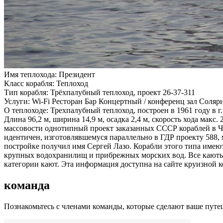
Имя теплохода:
Президент
Класс корабля:
Теплоход
Тип корабля:
Трёхпалубный теплоход, проект 26-37-311
Услуги:
Wi-Fi Ресторан Бар Концертный / конференц зал Соля
О теплоходе:
Трехпалубный теплоход, построен в 1961 году в г
Длина 96,2 м, ширина 14,9 м, осадка 2,4 м, скорость хода мак
массовости однотипный проект заказанных СССР кораблей в Че
идентичен, изготовлявшемуся параллельно в ГДР проекту 588,
постройке получил имя Сергей Лазо. Корабли этого типа имеют
крупных водохранилищ и прибрежных морских вод. Все каюты 
категории кают. Эта информация доступна на сайте круизной 
команда
Познакомьтесь с членами команды, которые сделают ваше пут