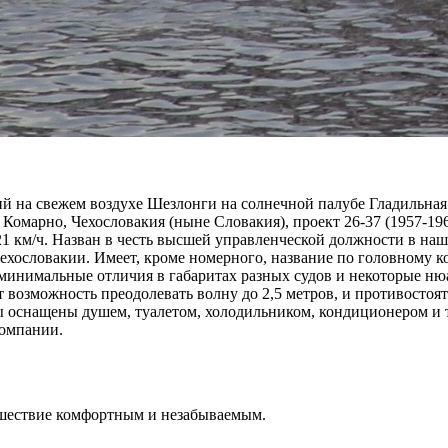
рий на свежем воздухе Шезлонги на солнечной палубе Гладильн
. Комарно, Чехословакия (ныне Словакия), проект 26-37 (1957-19
с. 21 км/ч. Назван в честь высшей управленческой должности в н
хословакии. Имеет, кроме номерного, название по головному к
 минимальные отличия в габаритах разных судов и некоторые н
 возможность преодолевать волну до 2,5 метров, и противостоят
оснащены душем, туалетом, холодильником, кондиционером и те
компании.
ешествие комфортным и незабываемым.