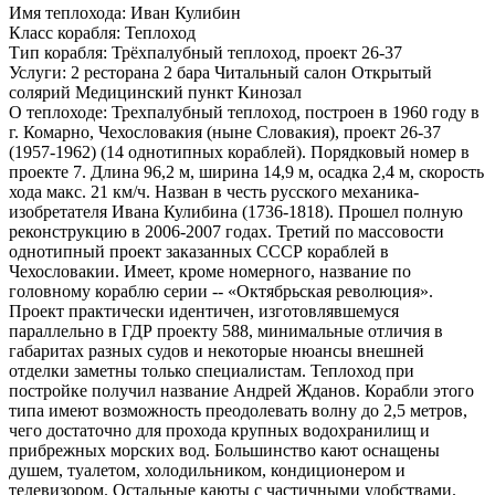
Имя теплохода:
Иван Кулибин
Класс корабля:
Теплоход
Тип корабля:
Трёхпалубный теплоход, проект 26-37
Услуги:
2 ресторана 2 бара Читальный салон Открытый
солярий Медицинский пункт Кинозал
О теплоходе:
Трехпалубный теплоход, построен в 1960 году в
г. Комарно, Чехословакия (ныне Словакия), проект 26-37
(1957-1962) (14 однотипных кораблей). Порядковый номер в
проекте 7. Длина 96,2 м, ширина 14,9 м, осадка 2,4 м, скорость
хода макс. 21 км/ч. Назван в честь русского механика-
изобретателя Ивана Кулибина (1736-1818). Прошел полную
реконструкцию в 2006-2007 годах. Третий по массовости
однотипный проект заказанных СССР кораблей в
Чехословакии. Имеет, кроме номерного, название по
головному кораблю серии -- «Октябрьская революция».
Проект практически идентичен, изготовлявшемуся
параллельно в ГДР проекту 588, минимальные отличия в
габаритах разных судов и некоторые нюансы внешней
отделки заметны только специалистам. Теплоход при
постройке получил название Андрей Жданов. Корабли этого
типа имеют возможность преодолевать волну до 2,5 метров,
чего достаточно для прохода крупных водохранилищ и
прибрежных морских вод. Большинство кают оснащены
душем, туалетом, холодильником, кондиционером и
телевизором. Остальные каюты с частичными удобствами.