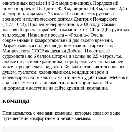
однотипных кораблей в 2-х модификациях). Порядковый
номер в проекте 16. Длина 95,8 м, ширина 14,3 м, осадка 2,45
м, скорость хода макс. 23 км/ч. Назван в честь русского
военного и политического деятеля Дмитрия Пожарского
(1577-1642). Прошел модернизацию в 2020 году. Самый
массовый проект кораблей, заказанных СССР в ГДР круизных
теплоходов. Название проекта – «Родина». Очень
современный и комфортабельный для своего времени.
Разрабатывался под руководством главного архитектора
Минречфлота СССР академика Добина. Имеет класс
судоходства до 6 баллов шторма и волны до 2,5 метров, т.е.
любые озера, водохранилища и прибрежные участки морей
может преодолевать надежно. Большинство кают оснащены
душем, туалетом, холодильником, кондиционером и
телевизором. Есть каюты с частичными удобствами. Мебель и
спальные места в зависимости от категории кают. Эта
информация доступна на сайте круизной компании.
команда
Познакомьтесь с членами команды, которые сделают ваше
путешествие комфортным и незабываемым.