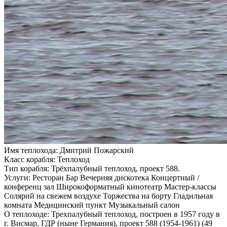
Имя теплохода:
Дмитрий Пожарский
Класс корабля:
Теплоход
Тип корабля:
Трёхпалубный теплоход, проект 588.
Услуги:
Ресторан Бар Вечерняя дискотека Концертный /
конференц зал Широкоформатный кинотеатр Мастер-классы
Солярий на свежем воздухе Торжества на борту Гладильная
комната Медицинский пункт Музыкальный салон
О теплоходе:
Трехпалубный теплоход, построен в 1957 году в
г. Висмар, ГДР (ныне Германия), проект 588 (1954-1961) (49