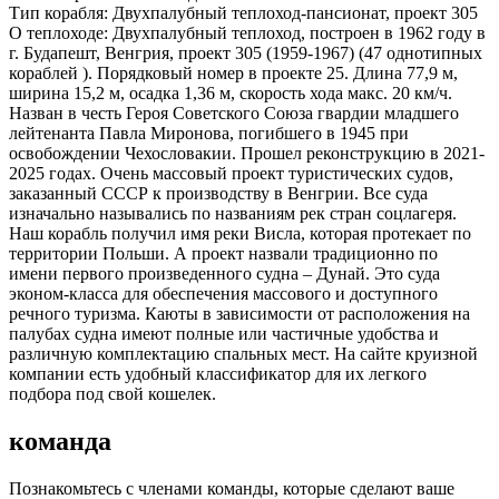
Тип корабля:
Двухпалубный теплоход-пансионат, проект 305
О теплоходе:
Двухпалубный теплоход, построен в 1962 году в
г. Будапешт, Венгрия, проект 305 (1959-1967) (47 однотипных
кораблей ). Порядковый номер в проекте 25. Длина 77,9 м,
ширина 15,2 м, осадка 1,36 м, скорость хода макс. 20 км/ч.
Назван в честь Героя Советского Союза гвардии младшего
лейтенанта Павла Миронова, погибшего в 1945 при
освобождении Чехословакии. Прошел реконструкцию в 2021-
2025 годах. Очень массовый проект туристических судов,
заказанный СССР к производству в Венгрии. Все суда
изначально назывались по названиям рек стран соцлагеря.
Наш корабль получил имя реки Висла, которая протекает по
территории Польши. А проект назвали традиционно по
имени первого произведенного судна – Дунай. Это суда
эконом-класса для обеспечения массового и доступного
речного туризма. Каюты в зависимости от расположения на
палубах судна имеют полные или частичные удобства и
различную комплектацию спальных мест. На сайте круизной
компании есть удобный классификатор для их легкого
подбора под свой кошелек.
команда
Познакомьтесь с членами команды, которые сделают ваше