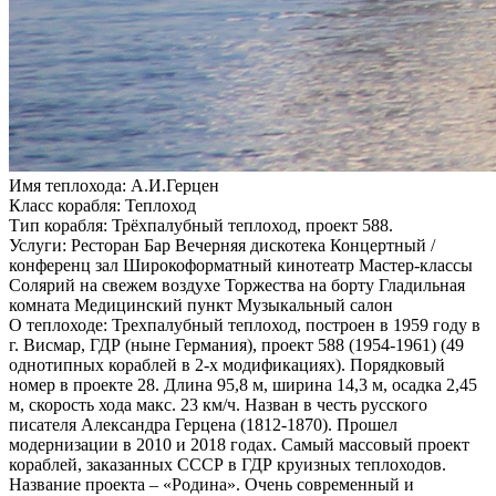
Имя теплохода:
А.И.Герцен
Класс корабля:
Теплоход
Тип корабля:
Трёхпалубный теплоход, проект 588.
Услуги:
Ресторан Бар Вечерняя дискотека Концертный /
конференц зал Широкоформатный кинотеатр Мастер-классы
Солярий на свежем воздухе Торжества на борту Гладильная
комната Медицинский пункт Музыкальный салон
О теплоходе:
Трехпалубный теплоход, построен в 1959 году в
г. Висмар, ГДР (ныне Германия), проект 588 (1954-1961) (49
однотипных кораблей в 2-х модификациях). Порядковый
номер в проекте 28. Длина 95,8 м, ширина 14,3 м, осадка 2,45
м, скорость хода макс. 23 км/ч. Назван в честь русского
писателя Александра Герцена (1812-1870). Прошел
модернизации в 2010 и 2018 годах. Самый массовый проект
кораблей, заказанных СССР в ГДР круизных теплоходов.
Название проекта – «Родина». Очень современный и