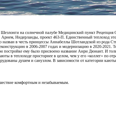
е Шезлонги на солнечной палубе Медицинский пункт Рецепция
. Арнем, Нидерланды, проект 463-П. Единственный теплоход этог
ьно назван в честь принцессы Аннабеллы Шотландской из рода Ст
конструкцию в 2006-2007 годах и модернизацию в 2020-2021. Те
ри постройке ему было присвоено название Анри Дюнант. И толь
юты в теплоходе просторнее в целом, чем у его «коллег» по отра
орудованы душем и санузлом. В зависимости от категории каюты
ешествие комфортным и незабываемым.