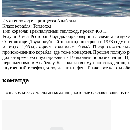
Имя теплохода:
Принцесса Анабелла
Класс корабля:
Теплоход
Тип корабля:
Трёхпалубный теплоход, проект 463-П
Услуги:
Лифт Ресторан Лаундж-бар Солярий на свежем воздух
О теплоходе:
Двухпалубный теплоход, построен в 1973 году в г
м, осадка 1,98 м, скорость хода макс. 19 км/ч. Предположител
происхождению корабля, где тоже монархия. Прошел полную ре
долгое время эксплуатировался в Голландии по назначению. П
переименован в Анабеллу. Благодаря своему происхождению, ка
внутренний телефон, холодильник и фен. Также, все каюты об
команда
Познакомьтесь с членами команды, которые сделают ваше пут