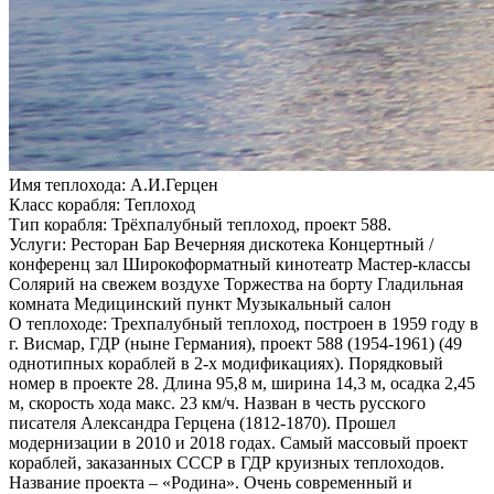
Имя теплохода:
А.И.Герцен
Класс корабля:
Теплоход
Тип корабля:
Трёхпалубный теплоход, проект 588.
Услуги:
Ресторан Бар Вечерняя дискотека Концертный /
конференц зал Широкоформатный кинотеатр Мастер-классы
Солярий на свежем воздухе Торжества на борту Гладильная
комната Медицинский пункт Музыкальный салон
О теплоходе:
Трехпалубный теплоход, построен в 1959 году в
г. Висмар, ГДР (ныне Германия), проект 588 (1954-1961) (49
однотипных кораблей в 2-х модификациях). Порядковый
номер в проекте 28. Длина 95,8 м, ширина 14,3 м, осадка 2,45
м, скорость хода макс. 23 км/ч. Назван в честь русского
писателя Александра Герцена (1812-1870). Прошел
модернизации в 2010 и 2018 годах. Самый массовый проект
кораблей, заказанных СССР в ГДР круизных теплоходов.
Название проекта – «Родина». Очень современный и