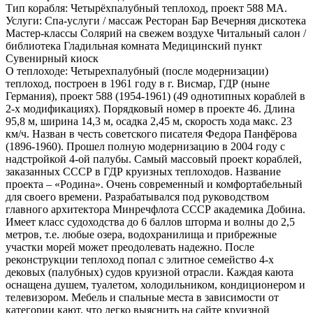
Тип корабля:
Четырёхпалубный теплоход, проект 588 МА.
Услуги:
Спа-услуги / массаж Ресторан Бар Вечерняя дискотека
Мастер-классы Солярий на свежем воздухе Читальный салон /
библиотека Гладильная комната Медицинский пункт
Сувенирный киоск
О теплоходе:
Четырехпалубный (после модернизации)
теплоход, построен в 1961 году в г. Висмар, ГДР (ныне
Германия), проект 588 (1954-1961) (49 однотипных кораблей в
2-х модификациях). Порядковый номер в проекте 46. Длина
95,8 м, ширина 14,3 м, осадка 2,45 м, скорость хода макс. 23
км/ч. Назван в честь советского писателя Федора Панфёрова
(1896-1960). Прошел полную модернизацию в 2004 году с
надстройкой 4-ой палубы. Самый массовый проект кораблей,
заказанных СССР в ГДР круизных теплоходов. Название
проекта – «Родина». Очень современный и комфортабельный
для своего времени. Разрабатывался под руководством
главного архитектора Минречфлота СССР академика Добина.
Имеет класс судоходства до 6 баллов шторма и волны до 2,5
метров, т.е. любые озера, водохранилища и прибрежные
участки морей может преодолевать надежно. После
реконструкции теплоход попал с элитное семейство 4-х
дековых (палубных) судов круизной отрасли. Каждая каюта
оснащена душем, туалетом, холодильником, кондиционером и
телевизором. Мебель и спальные места в зависимости от
категории кают, что легко выяснить на сайте круизной