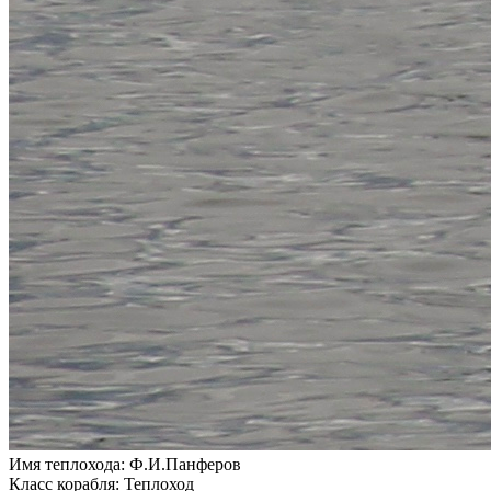
Имя теплохода:
Ф.И.Панферов
Класс корабля:
Теплоход