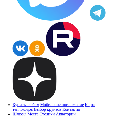
Купить альбом
Мобильное приложение
Карта
теплоходов
Выбор круизов
Контакты
Шлюзы
Места
Стоянки
Акватории