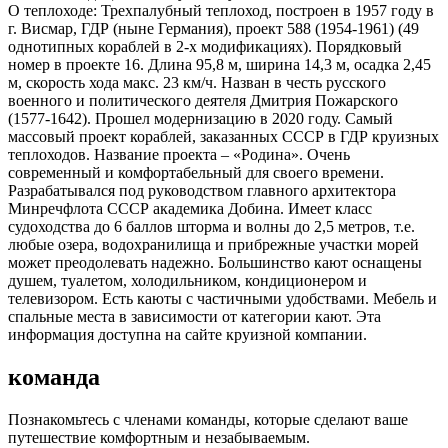
О теплоходе:
Трехпалубный теплоход, построен в 1957 году в
г. Висмар, ГДР (ныне Германия), проект 588 (1954-1961) (49
однотипных кораблей в 2-х модификациях). Порядковый
номер в проекте 16. Длина 95,8 м, ширина 14,3 м, осадка 2,45
м, скорость хода макс. 23 км/ч. Назван в честь русского
военного и политического деятеля Дмитрия Пожарского
(1577-1642). Прошел модернизацию в 2020 году. Самый
массовый проект кораблей, заказанных СССР в ГДР круизных
теплоходов. Название проекта – «Родина». Очень
современный и комфортабельный для своего времени.
Разрабатывался под руководством главного архитектора
Минречфлота СССР академика Добина. Имеет класс
судоходства до 6 баллов шторма и волны до 2,5 метров, т.е.
любые озера, водохранилища и прибрежные участки морей
может преодолевать надежно. Большинство кают оснащены
душем, туалетом, холодильником, кондиционером и
телевизором. Есть каюты с частичными удобствами. Мебель и
спальные места в зависимости от категории кают. Эта
информация доступна на сайте круизной компании.
команда
Познакомьтесь с членами команды, которые сделают ваше
путешествие комфортным и незабываемым.