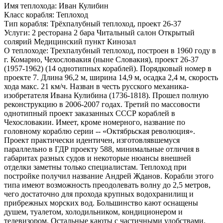
Имя теплохода:
Иван Кулибин
Класс корабля:
Теплоход
Тип корабля:
Трёхпалубный теплоход, проект 26-37
Услуги:
2 ресторана 2 бара Читальный салон Открытый
солярий Медицинский пункт Кинозал
О теплоходе:
Трехпалубный теплоход, построен в 1960 году в
г. Комарно, Чехословакия (ныне Словакия), проект 26-37
(1957-1962) (14 однотипных кораблей). Порядковый номер в
проекте 7. Длина 96,2 м, ширина 14,9 м, осадка 2,4 м, скорость
хода макс. 21 км/ч. Назван в честь русского механика-
изобретателя Ивана Кулибина (1736-1818). Прошел полную
реконструкцию в 2006-2007 годах. Третий по массовости
однотипный проект заказанных СССР кораблей в
Чехословакии. Имеет, кроме номерного, название по
головному кораблю серии -- «Октябрьская революция».
Проект практически идентичен, изготовлявшемуся
параллельно в ГДР проекту 588, минимальные отличия в
габаритах разных судов и некоторые нюансы внешней
отделки заметны только специалистам. Теплоход при
постройке получил название Андрей Жданов. Корабли этого
типа имеют возможность преодолевать волну до 2,5 метров,
чего достаточно для прохода крупных водохранилищ и
прибрежных морских вод. Большинство кают оснащены
душем, туалетом, холодильником, кондиционером и
телевизором. Остальные каюты с частичными удобствами.