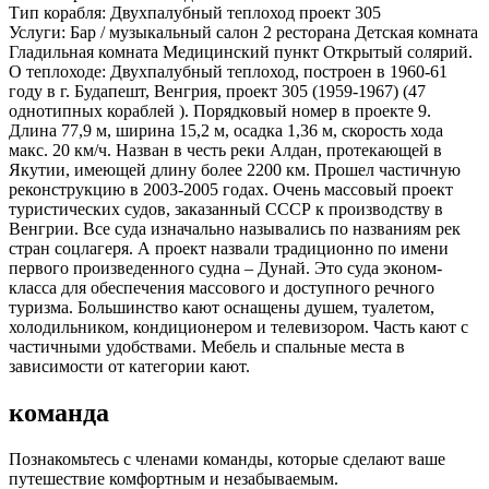
Тип корабля:
Двухпалубный теплоход проект 305
Услуги:
Бар / музыкальный салон 2 ресторана Детская комната
Гладильная комната Медицинский пункт Открытый солярий.
О теплоходе:
Двухпалубный теплоход, построен в 1960-61
году в г. Будапешт, Венгрия, проект 305 (1959-1967) (47
однотипных кораблей ). Порядковый номер в проекте 9.
Длина 77,9 м, ширина 15,2 м, осадка 1,36 м, скорость хода
макс. 20 км/ч. Назван в честь реки Алдан, протекающей в
Якутии, имеющей длину более 2200 км. Прошел частичную
реконструкцию в 2003-2005 годах. Очень массовый проект
туристических судов, заказанный СССР к производству в
Венгрии. Все суда изначально назывались по названиям рек
стран соцлагеря. А проект назвали традиционно по имени
первого произведенного судна – Дунай. Это суда эконом-
класса для обеспечения массового и доступного речного
туризма. Большинство кают оснащены душем, туалетом,
холодильником, кондиционером и телевизором. Часть кают с
частичными удобствами. Мебель и спальные места в
зависимости от категории кают.
команда
Познакомьтесь с членами команды, которые сделают ваше
путешествие комфортным и незабываемым.