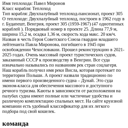
Имя теплохода:
Павел Миронов
Класс корабля:
Теплоход
Тип корабля:
Двухпалубный теплоход-пансионат, проект 305
О теплоходе:
Двухпалубный теплоход, построен в 1962 году в
г. Будапешт, Венгрия, проект 305 (1959-1967) (47 однотипных
кораблей ). Порядковый номер в проекте 25. Длина 77,9 м,
ширина 15,2 м, осадка 1,36 м, скорость хода макс. 20 км/ч.
Назван в честь Героя Советского Союза гвардии младшего
лейтенанта Павла Миронова, погибшего в 1945 при
освобождении Чехословакии. Прошел реконструкцию в 2021-
2025 годах. Очень массовый проект туристических судов,
заказанный СССР к производству в Венгрии. Все суда
изначально назывались по названиям рек стран соцлагеря.
Наш корабль получил имя реки Висла, которая протекает по
территории Польши. А проект назвали традиционно по
имени первого произведенного судна – Дунай. Это суда
эконом-класса для обеспечения массового и доступного
речного туризма. Каюты в зависимости от расположения на
палубах судна имеют полные или частичные удобства и
различную комплектацию спальных мест. На сайте круизной
компании есть удобный классификатор для их легкого
подбора под свой кошелек.
команда