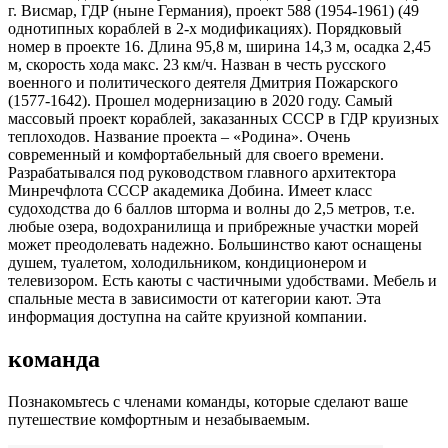
г. Висмар, ГДР (ныне Германия), проект 588 (1954-1961) (49
однотипных кораблей в 2-х модификациях). Порядковый
номер в проекте 16. Длина 95,8 м, ширина 14,3 м, осадка 2,45
м, скорость хода макс. 23 км/ч. Назван в честь русского
военного и политического деятеля Дмитрия Пожарского
(1577-1642). Прошел модернизацию в 2020 году. Самый
массовый проект кораблей, заказанных СССР в ГДР круизных
теплоходов. Название проекта – «Родина». Очень
современный и комфортабельный для своего времени.
Разрабатывался под руководством главного архитектора
Минречфлота СССР академика Добина. Имеет класс
судоходства до 6 баллов шторма и волны до 2,5 метров, т.е.
любые озера, водохранилища и прибрежные участки морей
может преодолевать надежно. Большинство кают оснащены
душем, туалетом, холодильником, кондиционером и
телевизором. Есть каюты с частичными удобствами. Мебель и
спальные места в зависимости от категории кают. Эта
информация доступна на сайте круизной компании.
команда
Познакомьтесь с членами команды, которые сделают ваше
путешествие комфортным и незабываемым.