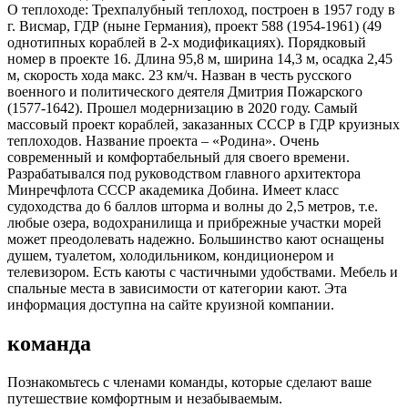
О теплоходе:
Трехпалубный теплоход, построен в 1957 году в
г. Висмар, ГДР (ныне Германия), проект 588 (1954-1961) (49
однотипных кораблей в 2-х модификациях). Порядковый
номер в проекте 16. Длина 95,8 м, ширина 14,3 м, осадка 2,45
м, скорость хода макс. 23 км/ч. Назван в честь русского
военного и политического деятеля Дмитрия Пожарского
(1577-1642). Прошел модернизацию в 2020 году. Самый
массовый проект кораблей, заказанных СССР в ГДР круизных
теплоходов. Название проекта – «Родина». Очень
современный и комфортабельный для своего времени.
Разрабатывался под руководством главного архитектора
Минречфлота СССР академика Добина. Имеет класс
судоходства до 6 баллов шторма и волны до 2,5 метров, т.е.
любые озера, водохранилища и прибрежные участки морей
может преодолевать надежно. Большинство кают оснащены
душем, туалетом, холодильником, кондиционером и
телевизором. Есть каюты с частичными удобствами. Мебель и
спальные места в зависимости от категории кают. Эта
информация доступна на сайте круизной компании.
команда
Познакомьтесь с членами команды, которые сделают ваше
путешествие комфортным и незабываемым.