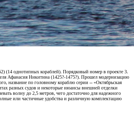
62) (14 однотипных кораблей). Порядковый номер в проекте 3.
исателя Афанасия Никитина (1425?-1475?). Прошел модернизацию
го, название по головному кораблю серии -- «Октябрьская
итах разных судов и некоторые нюансы внешней отделки
вать волну до 2,5 метров, чего достаточно для надежного
олные или частичные удобства и различную комплектацию