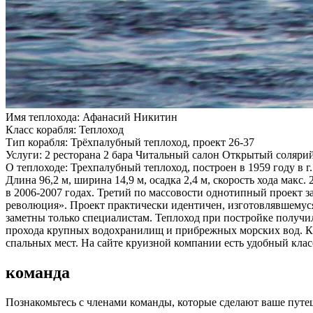
Имя теплохода:
Афанасий Никитин
Класс корабля:
Теплоход
Тип корабля:
Трёхпалубный теплоход, проект 26-37
Услуги:
2 ресторана 2 бара Читальный салон Открытый соляр
О теплоходе:
Трехпалубный теплоход, построен в 1959 году в г
Длина 96,2 м, ширина 14,9 м, осадка 2,4 м, скорость хода мак
в 2006-2007 годах. Третий по массовости однотипный проект з
революция». Проект практически идентичен, изготовлявшемуся
заметны только специалистам. Теплоход при постройке получил
прохода крупных водохранилищ и прибрежных морских вод. Ка
спальных мест. На сайте круизной компании есть удобный клас
команда
Познакомьтесь с членами команды, которые сделают ваше пут