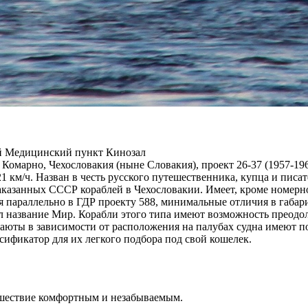
ий Медицинский пункт Кинозал
. Комарно, Чехословакия (ныне Словакия), проект 26-37 (1957-19
с. 21 км/ч. Назван в честь русского путешественника, купца и п
аказанных СССР кораблей в Чехословакии. Имеет, кроме номерно
 параллельно в ГДР проекту 588, минимальные отличия в габар
 название Мир. Корабли этого типа имеют возможность преодоле
юты в зависимости от расположения на палубах судна имеют п
сификатор для их легкого подбора под свой кошелек.
ешествие комфортным и незабываемым.