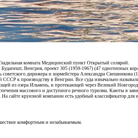
а Гладильная комната Медицинский пункт Открытый солярий.
. Будапешт, Венгрия, проект 305 (1959-1967) (47 однотипных кор
 честь советского дирижера и хормейстера Александра Свешникова
й СССР к производству в Венгрии. Все суда изначально называл
ающей из озера Ильмень, и протекающей через Великий Новгород
еспечения массового и доступного речного туризма. Каюты в за
 На сайте круизной компании есть удобный классификатор для и
ешествие комфортным и незабываемым.