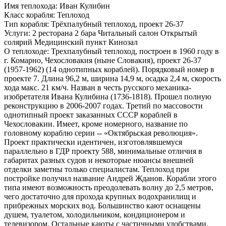
Имя теплохода:
Иван Кулибин
Класс корабля:
Теплоход
Тип корабля:
Трёхпалубный теплоход, проект 26-37
Услуги:
2 ресторана 2 бара Читальный салон Открытый
солярий Медицинский пункт Кинозал
О теплоходе:
Трехпалубный теплоход, построен в 1960 году в
г. Комарно, Чехословакия (ныне Словакия), проект 26-37
(1957-1962) (14 однотипных кораблей). Порядковый номер в
проекте 7. Длина 96,2 м, ширина 14,9 м, осадка 2,4 м, скорость
хода макс. 21 км/ч. Назван в честь русского механика-
изобретателя Ивана Кулибина (1736-1818). Прошел полную
реконструкцию в 2006-2007 годах. Третий по массовости
однотипный проект заказанных СССР кораблей в
Чехословакии. Имеет, кроме номерного, название по
головному кораблю серии -- «Октябрьская революция».
Проект практически идентичен, изготовлявшемуся
параллельно в ГДР проекту 588, минимальные отличия в
габаритах разных судов и некоторые нюансы внешней
отделки заметны только специалистам. Теплоход при
постройке получил название Андрей Жданов. Корабли этого
типа имеют возможность преодолевать волну до 2,5 метров,
чего достаточно для прохода крупных водохранилищ и
прибрежных морских вод. Большинство кают оснащены
душем, туалетом, холодильником, кондиционером и
телевизором. Остальные каюты с частичными удобствами.