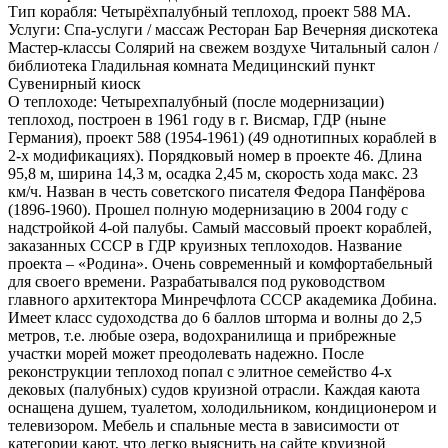
Тип корабля:
Четырёхпалубный теплоход, проект 588 МА.
Услуги:
Спа-услуги / массаж Ресторан Бар Вечерняя дискотека
Мастер-классы Солярий на свежем воздухе Читальный салон /
библиотека Гладильная комната Медицинский пункт
Сувенирный киоск
О теплоходе:
Четырехпалубный (после модернизации)
теплоход, построен в 1961 году в г. Висмар, ГДР (ныне
Германия), проект 588 (1954-1961) (49 однотипных кораблей в
2-х модификациях). Порядковый номер в проекте 46. Длина
95,8 м, ширина 14,3 м, осадка 2,45 м, скорость хода макс. 23
км/ч. Назван в честь советского писателя Федора Панфёрова
(1896-1960). Прошел полную модернизацию в 2004 году с
надстройкой 4-ой палубы. Самый массовый проект кораблей,
заказанных СССР в ГДР круизных теплоходов. Название
проекта – «Родина». Очень современный и комфортабельный
для своего времени. Разрабатывался под руководством
главного архитектора Минречфлота СССР академика Добина.
Имеет класс судоходства до 6 баллов шторма и волны до 2,5
метров, т.е. любые озера, водохранилища и прибрежные
участки морей может преодолевать надежно. После
реконструкции теплоход попал с элитное семейство 4-х
дековых (палубных) судов круизной отрасли. Каждая каюта
оснащена душем, туалетом, холодильником, кондиционером и
телевизором. Мебель и спальные места в зависимости от
категории кают, что легко выяснить на сайте круизной