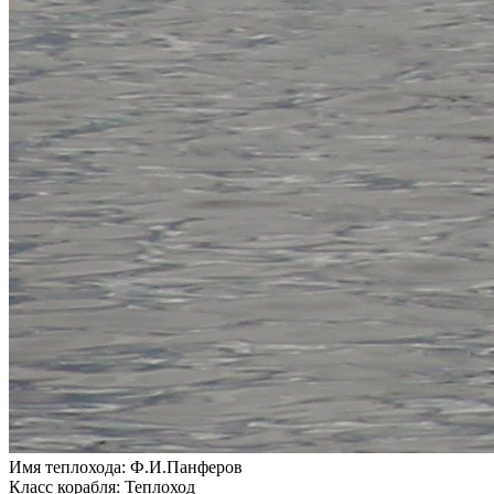
Имя теплохода:
Ф.И.Панферов
Класс корабля:
Теплоход