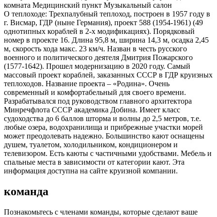
комната Медицинский пункт Музыкальный салон
О теплоходе:
Трехпалубный теплоход, построен в 1957 году в
г. Висмар, ГДР (ныне Германия), проект 588 (1954-1961) (49
однотипных кораблей в 2-х модификациях). Порядковый
номер в проекте 16. Длина 95,8 м, ширина 14,3 м, осадка 2,45
м, скорость хода макс. 23 км/ч. Назван в честь русского
военного и политического деятеля Дмитрия Пожарского
(1577-1642). Прошел модернизацию в 2020 году. Самый
массовый проект кораблей, заказанных СССР в ГДР круизных
теплоходов. Название проекта – «Родина». Очень
современный и комфортабельный для своего времени.
Разрабатывался под руководством главного архитектора
Минречфлота СССР академика Добина. Имеет класс
судоходства до 6 баллов шторма и волны до 2,5 метров, т.е.
любые озера, водохранилища и прибрежные участки морей
может преодолевать надежно. Большинство кают оснащены
душем, туалетом, холодильником, кондиционером и
телевизором. Есть каюты с частичными удобствами. Мебель и
спальные места в зависимости от категории кают. Эта
информация доступна на сайте круизной компании.
команда
Познакомьтесь с членами команды, которые сделают ваше