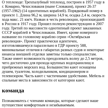
О теплоходе:
Трехпалубный теплоход, построен в 1957 году в
г. Комарно, Чехословакия (ныне Словакия), проект 26-37
(1957-1962) (14 однотипных кораблей). Порядковый номер в
проекте 1. Длина 96,2 м, ширина 14,9 м, осадка 2,4 м, скорость
хода макс. 21 км/ч. Назван в честь революции, произошедшей
в России в 1917 году. Прошел полную реконструкцию в 2007
году. Третий по массовости однотипный проект заказанных
СССР кораблей в Чехословакии. Имеет, кроме номерного
название по головному кораблю серии «Октябрьская
революция». Проект практически идентичен,
изготовлявшемуся параллельно в ГДР проекту 588,
минимальные отличия в габаритах разных судов и некоторые
нюансы внешней отделки заметны только специалистам.
Также имеет возможность преодолевать волну до 2,5 метров,
чего достаточно для прохода крупных водохранилищ и
прибрежных морских вод. Большинство кают оснащены
душем, туалетом, холодильником, кондиционером и
телевизором. Часть кают с частичными удобствами. Мебель и
спальные места в зависимости от категории кают.
команда
Познакомьтесь с членами команды, которые сделают ваше
путешествие комфортным и незабываемым.