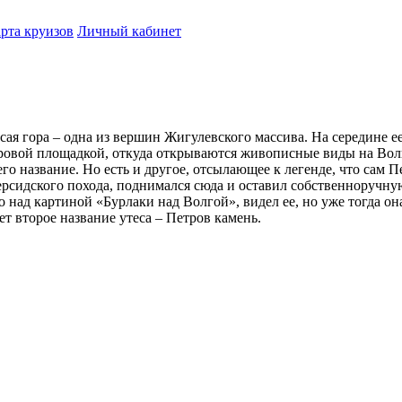
рта круизов
Личный кабинет
я гора – одна из вершин Жигулевского массива. На середине ее 
овой площадкой, откуда открываются живописные виды на Волгу 
о название. Но есть и другое, отсылающее к легенде, что сам Пе
 Персидского похода, поднимался сюда и оставил собственноручн
 над картиной «Бурлаки над Волгой», видел ее, но уже тогда она
ет второе название утеса – Петров камень.