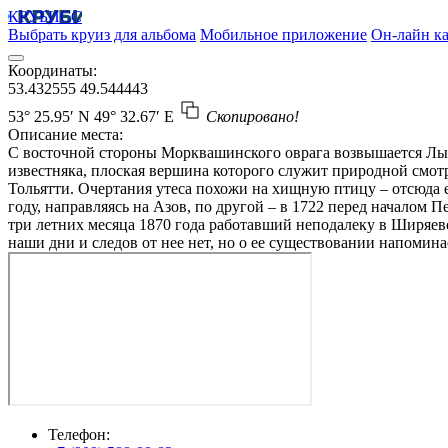
КРУБИСС
Выбрать круиз для альбома
Мобильное приложение
Он-лайн ка
Координаты:
53.432555
49.544443
53° 25.95′ N
49° 32.67′ E
Скопировано!
Описание места:
С восточной стороны Морквашинского оврага возвышается Лыса
известняка, плоская вершина которого служит природной смотр
Тольятти. Очертания утеса похожи на хищную птицу – отсюда ег
году, направляясь на Азов, по другой – в 1722 перед началом
три летних месяца 1870 года работавший неподалеку в Ширяево
наши дни и следов от нее нет, но о ее существовании напомина
Телефон: