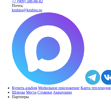
+7 (909) 588-88-82
Почта:
krubiss@krubiss.ru
Купить альбом
Мобильное приложение
Карта теплоходов
Шлюзы
Места
Стоянки
Акватории
Партнеры