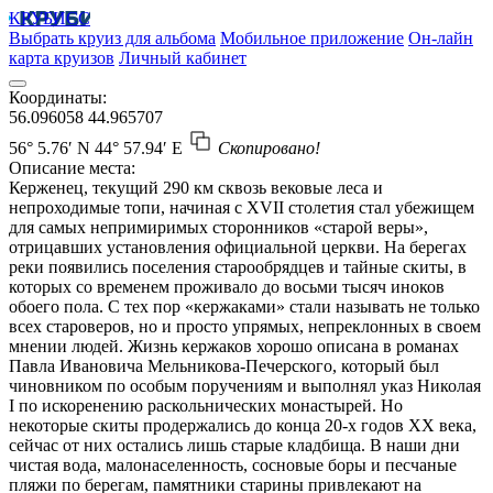
КРУБИСС
Выбрать круиз для альбома
Мобильное приложение
Он-лайн
карта круизов
Личный кабинет
Координаты:
56.096058
44.965707
56° 5.76′ N
44° 57.94′ E
Скопировано!
Описание места:
Керженец, текущий 290 км сквозь вековые леса и
непроходимые топи, начиная с XVII столетия стал убежищем
для самых непримиримых сторонников «старой веры»,
отрицавших установления официальной церкви. На берегах
реки появились поселения старообрядцев и тайные скиты, в
которых со временем проживало до восьми тысяч иноков
обоего пола. С тех пор «кержаками» стали называть не только
всех староверов, но и просто упрямых, непреклонных в своем
мнении людей. Жизнь кержаков хорошо описана в романах
Павла Ивановича Мельникова-Печерского, который был
чиновником по особым поручениям и выполнял указ Николая
I по искоренению раскольнических монастырей. Но
некоторые скиты продержались до конца 20-х годов ХХ века,
сейчас от них остались лишь старые кладбища. В наши дни
чистая вода, малонаселенность, сосновые боры и песчаные
пляжи по берегам, памятники старины привлекают на