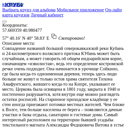
КРУБИСС
Выбрать круиз для альбома
Мобильное приложение
Он-лайн
карта круизов
Личный кабинет
Координаты:
57.669359
40.980477
57° 40.16′ N
40° 58.83′ E
Скопировано!
Описание места:
Совпадение названий большой северокавказской реки Кубань
и 24-километрового волжского притока КУбань может быть
случайным, а может говорить об общем индоарийском корне,
означающем «извилистая», ведь это определение костромской
речке очень подходит. Она начинается в урочище Сойкино,
где была когда-то одноименная деревня, теперь здесь люди
больше не живут и только остов храма святителя Тихона
Амафунтского, жившего когда-то на Кипре, указывают ее
место. Церковь была освящена в 1801 году, закрыта в 1940 и
постепенно разрушается, хотя внутри еще можно разглядеть
остатки росписей. На старинное приходское кладбище у ее
стен иногда приезжают потомки местных жителей. Чем ближе
к Волге, тем больше населены ее берега – появляются дачные
участки и базы отдыха, санатории и гостевые дома. Самый
интересный расположен на территории бывшей усадьбы
текстильного магната Александра Федоровича Витова в устье