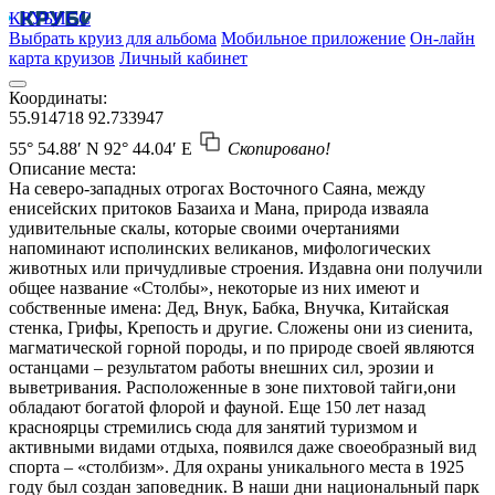
КРУБИСС
Выбрать круиз для альбома
Мобильное приложение
Он-лайн
карта круизов
Личный кабинет
Координаты:
55.914718
92.733947
55° 54.88′ N
92° 44.04′ E
Скопировано!
Описание места:
На северо-западных отрогах Восточного Саяна, между
енисейских притоков Базаиха и Мана, природа изваяла
удивительные скалы, которые своими очертаниями
напоминают исполинских великанов, мифологических
животных или причудливые строения. Издавна они получили
общее название «Столбы», некоторые из них имеют и
собственные имена: Дед, Внук, Бабка, Внучка, Китайская
стенка, Грифы, Крепость и другие. Сложены они из сиенита,
магматической горной породы, и по природе своей являются
останцами – результатом работы внешних сил, эрозии и
выветривания. Расположенные в зоне пихтовой тайги,они
обладают богатой флорой и фауной. Еще 150 лет назад
красноярцы стремились сюда для занятий туризмом и
активными видами отдыха, появился даже своеобразный вид
спорта – «столбизм». Для охраны уникального места в 1925
году был создан заповедник. В наши дни национальный парк