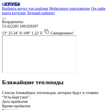
КРУБИСС
Выбрать круиз для альбома
Мобильное приложение
Он-лайн
карта круизов
Личный кабинет
Координаты:
53.422285
109.020297
53° 25.34′ N
109° 1.22′ E
Скопировано!
Ближайшие теплоходы
Список ближайших теплоходов, которые будут в стоянке
“Усть-Баргузин”.
Дата прибытия
Время прибытия