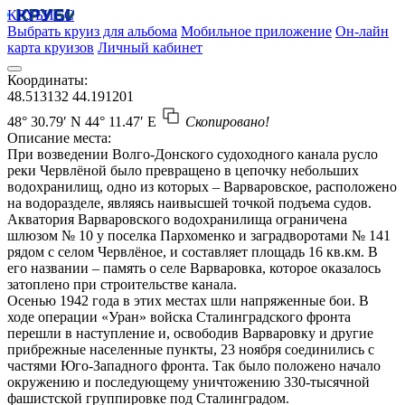
КРУБИСС
Выбрать круиз для альбома
Мобильное приложение
Он-лайн
карта круизов
Личный кабинет
Координаты:
48.513132
44.191201
48° 30.79′ N
44° 11.47′ E
Скопировано!
Описание места:
При возведении Волго-Донского судоходного канала русло
реки Червлёной было превращено в цепочку небольших
водохранилищ, одно из которых – Варваровское, расположено
на водоразделе, являясь наивысшей точкой подъема судов.
Акватория Варваровского водохранилища ограничена
шлюзом № 10 у поселка Пархоменко и заградворотами № 141
рядом с селом Червлёное, и составляет площадь 16 кв.км. В
его названии – память о селе Варваровка, которое оказалось
затоплено при строительстве канала.
Осенью 1942 года в этих местах шли напряженные бои. В
ходе операции «Уран» войска Сталинградского фронта
перешли в наступление и, освободив Варваровку и другие
прибрежные населенные пункты, 23 ноября соединились с
частями Юго-Западного фронта. Так было положено начало
окружению и последующему уничтожению 330-тысячной
фашистской группировке под Сталинградом.