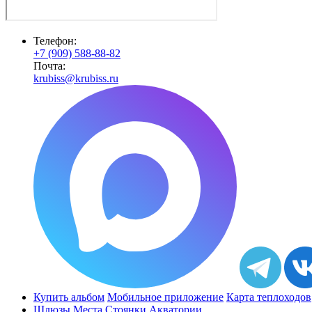
Телефон:
+7 (909) 588-88-82
Почта:
krubiss@krubiss.ru
Купить альбом
Мобильное приложение
Карта теплоходов
Шлюзы
Места
Стоянки
Акватории