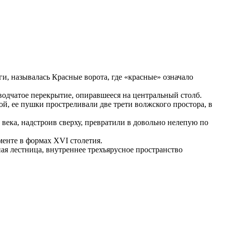
и, называлась Красные ворота, где «красные» означало
водчатое перекрытие, опиравшееся на центральный столб.
, ее пушки простреливали две трети волжского простора, в
 века, надстроив сверху, превратили в довольно нелепую по
менте в формах XVI столетия.
ная лестница, внутреннее трехъярусное пространство