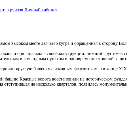
рта круизов
Личный кабинет
амом высоком месте Заячьего бугра и обращенная в сторону Волг
ована и оригинальна в своей конструкции: нижний ярус имел с
дательным и командным пунктом и одновременно мощной защитой
построили круглую башенку с изящным флагштоком, а в конце XIX
орой башню Красные ворота восстановили на историческом фунда
тия отступившая на несколько кварталов, появилась монументаль