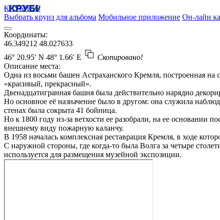
КРУБИСС
Выбрать круиз для альбома
Мобильное приложение
Он-лайн ка
Координаты:
46.349212
48.027633
46° 20.95′ N
48° 1.66′ E
Скопировано!
Описание места:
Одна из восьми башен Астраханского Кремля, построенная на с
«красивый, прекрасный».
Двенадцатигранная башня была действительно нарядно декорир
Но основное её назначение было в другом: она служила наблю
стенах была сокрыта 41 бойница.
Но к 1800 году из-за ветхости ее разобрали, на ее основании 
внешнему виду пожарную каланчу.
В 1958 началась комплексная реставрация Кремля, в ходе кот
С наружной стороны, где когда-то была Волга за четыре столе
используется для размещения музейной экспозиции.