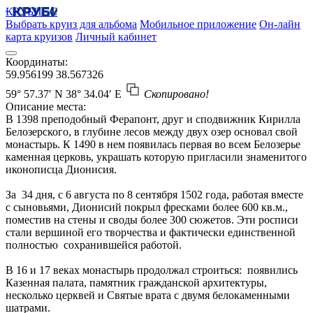
КРУБИСС
Выбрать круиз для альбома
Мобильное приложение
Он-лайн
карта круизов
Личный кабинет
Координаты:
59.956199
38.567326
59° 57.37′ N
38° 34.04′ E
Скопировано!
Описание места:
В 1398 преподобный Ферапонт, друг и сподвижник Кирилла
Белозерского, в глубине лесов между двух озер основал свой
монастырь. К 1490 в нем появилась первая во всем Белозерье
каменная церковь, украшать которую пригласили знаменитого
иконописца Дионисия.
За 34 дня, с 6 августа по 8 сентября 1502 года, работая вместе
с сыновьями, Дионисий покрыл фресками более 600 кв.м.,
поместив на стены и своды более 300 сюжетов. Эти росписи
стали вершиной его творчества и фактически единственной
полностью сохранившейся работой.
В 16 и 17 веках монастырь продолжал строиться: появились
Казенная палата, памятник гражданской архитектуры,
несколько церквей и Святые врата с двумя белокаменными
шатрами.