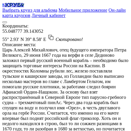
КРУБИСС
Выбрать круиз для альбома
Мобильное приложение
Он-лайн
карта круизов
Личный кабинет
Координаты:
55.048777
39.143052
55° 2.93′ N
39° 8.58′ E
Скопировано!
Описание места:
Царь Алексей Михайлович, отец будущего императора Петра
Великого, 29 июня 1667 года на верфи в селе Дединово
заложил первый русский военный корабль – необходимо было
защищать торговые интересы России на Каспии. В
окрестностях Коломны рубили лес, железо поставляли
тульские и каширские заводы, из Голландии было выписано
несколько мастеров во главе с Ламбертом Гельтом, им
помогали русские плотники, за работами следил боярин
Афанасий Ордин-Нащокин. За основу был взят
распространённый в Северной Европе тип парусно-гребного
судна – трехмачтовый пинАс. Через два года корабль был
спущен на воду и получил имя «Орел», в честь двуглавого
орла на гербе России. Считается, что именно на его мачте
впервые был поднят российский флаг-триколор. Хоть он и
недолго находился в строю, был то ли сожжен разинцами в
1670 году, то ли разобран в 1680 за ветхостью, но почитается