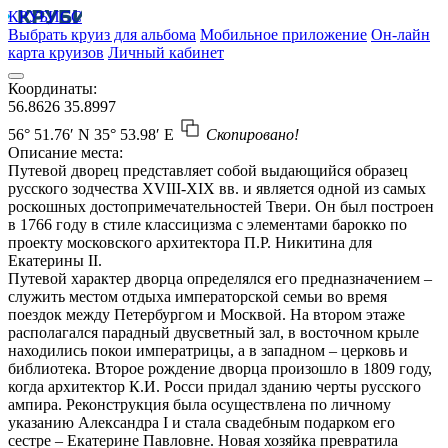
КРУБИСС
Выбрать круиз для альбома
Мобильное приложение
Он-лайн
карта круизов
Личный кабинет
Координаты:
56.8626
35.8997
56° 51.76′ N
35° 53.98′ E
Скопировано!
Описание места:
Путевой дворец представляет собой выдающийся образец
русского зодчества XVIII-XIX вв. и является одной из самых
роскошных достопримечательностей Твери. Он был построен
в 1766 году в стиле классицизма с элементами барокко по
проекту московского архитектора П.Р. Никитина для
Екатерины II.
Путевой характер дворца определялся его предназначением –
служить местом отдыха императорской семьи во время
поездок между Петербургом и Москвой. На втором этаже
располагался парадный двусветный зал, в восточном крыле
находились покои императрицы, а в западном – церковь и
библиотека. Второе рождение дворца произошло в 1809 году,
когда архитектор К.И. Росси придал зданию черты русского
ампира. Реконструкция была осуществлена по личному
указанию Александра I и стала свадебным подарком его
сестре – Екатерине Павловне. Новая хозяйка превратила