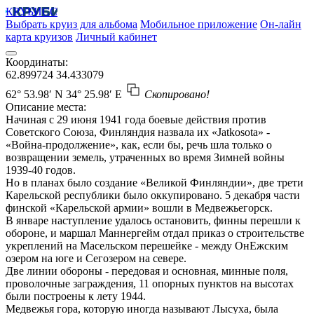
КРУБИСС
Выбрать круиз для альбома
Мобильное приложение
Он-лайн
карта круизов
Личный кабинет
Координаты:
62.899724
34.433079
62° 53.98′ N
34° 25.98′ E
Скопировано!
Описание места:
Начиная с 29 июня 1941 года боевые действия против
Советского Союза, Финляндия назвала их «Jatkosota» -
«Война-продолжение», как, если бы, речь шла только о
возвращении земель, утраченных во время Зимней войны
1939-40 годов.
Но в планах было создание «Великой Финляндии», две трети
Карельской республики было оккупировано. 5 декабря части
финской «Карельской армии» вошли в Медвежьегорск.
В январе наступление удалось остановить, финны перешли к
обороне, и маршал Маннергейм отдал приказ о строительстве
укреплений на Масельском перешейке - между ОнЕжским
озером на юге и Сегозером на севере.
Две линии обороны - передовая и основная, минные поля,
проволочные заграждения, 11 опорных пунктов на высотах
были построены к лету 1944.
Медвежья гора, которую иногда называют Лысуха, была