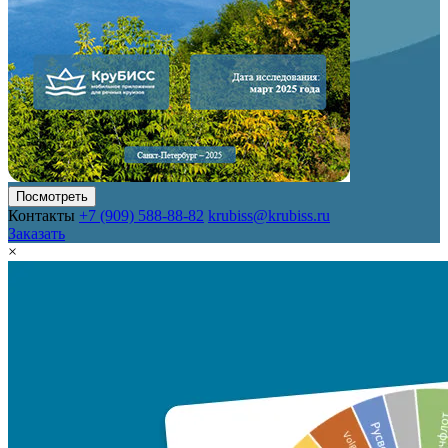
Посмотреть
Контакты
+7 (909) 588-88-82
krubiss@krubiss.ru
Заказать
×