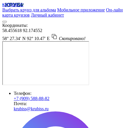
КРУБИСС
Выбрать круиз для альбома
Мобильное приложение
Он-лайн
карта круизов
Личный кабинет
Координаты:
58.455618
92.174552
58° 27.34′ N
92° 10.47′ E
Скопировано!
Телефон:
+7 (909) 588-88-82
Почта:
krubiss@krubiss.ru