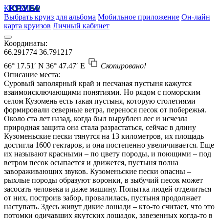
КРУБИСС
Выбрать круиз для альбома
Мобильное приложение
Он-лайн
карта круизов
Личный кабинет
Координаты:
66.291774
36.791217
66° 17.51′ N
36° 47.47′ E
Скопировано!
Описание места:
Суровый заполярный край и песчаная пустыня кажутся
взаимоисключающими понятиями. Но рядом с поморским
селом Кузомень есть такая пустыня, которую столетиями
формировали северные ветра, перенося песок от побережья.
Около ста лет назад, когда был вырублен лес и исчезла
природная защита она стала разрастаться, сейчас в длину
Кузоменьские пески тянутся на 13 километров, их площадь
достигла 1600 гектаров, и она постепенно увеличивается. Еще
их называют красными – по цвету породы, и поющими – под
ветром песок осыпается и движется, пустыня полна
завораживающих звуков. Кузоменьские пески опасны –
рыхлые породы образуют воронки, в зыбучий песок может
засосать человека и даже машину. Попытка людей отделиться
от них, построив забор, провалилась, пустыня продолжает
наступать. Здесь живут дикие лошади – кто-то считает, что это
потомки одичавших якутских лошадок, завезенных когда-то в