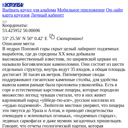
КРУБИСС
Выбрать круиз для альбома
Мобильное приложение
Он-лайн
карта круизов
Личный кабинет
Координаты:
53.425952
50.00696
53° 25.56′ N
50° 0.42′ E
Скопировано!
Описание места:
В недрах Поповой горы скрыт целый лабиринт подземных
выработок, где до середины ХХ века добывали
высококачественный известняк, по ширяевской церкви их
называли Богоявленские каменоломни. Они состоят из шести
отдельных структур, внутрь ведут 35 входов, а общая площадь
достигает 30 тысяч кв.метров. Пятиметровые своды
поддерживают гигантские каменные столбы, для удобства
вывоза камня раньше была проложена узкоколейка. Есть в
горе и естественные карстовые пещеры, которые породили
множество легенд: чуваши считали, что в них живет
карликовый народ «уйбеде-тю-але», русские населяли их
«чудью подземной». Любители мистики уверяют, что пещеры
эти тянутся до Урала и Алтая, и приводят свидетельства
очевидцев о зеленоватых огоньках, «подземных старцах»,
ледяных саркофагах и даже мумиях загадочных пришельцев.
Говорят, что отчеты геологической партии, которая