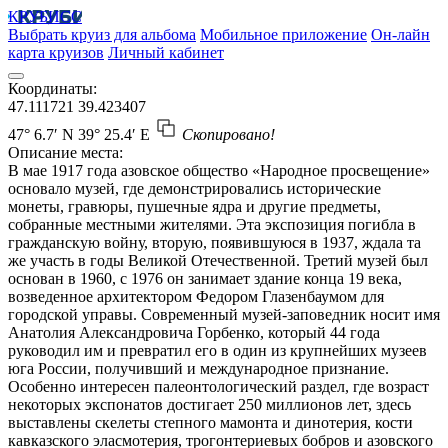
КРУБИСС
Выбрать круиз для альбома
Мобильное приложение
Он-лайн
карта круизов
Личный кабинет
Координаты:
47.111721
39.423407
47° 6.7′ N
39° 25.4′ E
Скопировано!
Описание места:
В мае 1917 года азовское общество «Народное просвещение»
основало музей, где демонстрировались исторические
монеты, гравюры, пушечные ядра и другие предметы,
собранные местными жителями. Эта экспозиция погибла в
гражданскую войну, вторую, появившуюся в 1937, ждала та
же участь в годы Великой Отечественной. Третий музей был
основан в 1960, с 1976 он занимает здание конца 19 века,
возведенное архитектором Федором Глазенбаумом для
городской управы. Современный музей-заповедник носит имя
Анатолия Александровича Горбенко, который 44 года
руководил им и превратил его в один из крупнейших музеев
юга России, получивший и международное признание.
Особенно интересен палеонтологический раздел, где возраст
некоторых экспонатов достигает 250 миллионов лет, здесь
выставлены скелеты степного мамонта и динотерия, кости
кавказского эласмотерия, трогонтериевых бобров и азовского