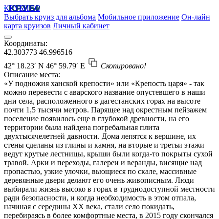
КРУБИСС
Выбрать круиз для альбома
Мобильное приложение
Он-лайн
карта круизов
Личный кабинет
Координаты:
42.303773
46.996516
42° 18.23′ N
46° 59.79′ E
Скопировано!
Описание места:
«У подножия ханской крепости» или «Крепость царя» - так
можно перевести с аварского название опустевшего в наши
дни села, расположенного в дагестанских горах на высоте
почти 1,5 тысячи метров. Парящее над окрестным пейзажем
поселение появилось еще в глубокой древности, на его
территории была найдена погребальная плита
двухтысячелетней давности. Дома лепятся к вершине, их
стены сделаны из глины и камня, на вторые и третьи этажи
ведут крутые лестницы, крыши были когда-то покрыты сухой
травой. Арки и переходы, галереи и веранды, висящие над
пропастью, узкие улочки, вьющиеся по скале, массивные
деревянные двери делают его очень живописным. Люди
выбирали жизнь высоко в горах в труднодоступной местности
ради безопасности, и когда необходимость в этом отпала,
начиная с середины ХХ века, стали село покидать,
перебираясь в более комфортные места, в 2015 году скончался