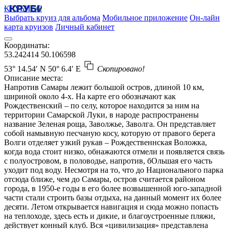
КРУБИСС
Выбрать круиз для альбома
Мобильное приложение
Он-лайн
карта круизов
Личный кабинет
Координаты:
53.242414
50.106598
53° 14.54′ N
50° 6.4′ E
Скопировано!
Описание места:
Напротив Самары лежит большой остров, длиной 10 км,
шириной около 4-х. На карте его обозначают как
Рождественский – по селу, которое находится за ним на
территории Самарской Луки, в народе распространены
название Зеленая роща, Заволжье, Заволга. Он представляет
собой намывную песчаную косу, которую от правого берега
Волги отделяет узкий рукав – Рождественнская Воложка,
когда вода стоит низко, обнажаются отмели и появляется связь
с полуостровом, в половодье, напротив, бОльшая его часть
уходит под воду. Несмотря на то, что до Национального парка
отсюда ближе, чем до Самары, остров считается районом
города, в 1950-е годы в его более возвышенной юго-западной
части стали строить базы отдыха, на данный момент их более
десяти. Летом открывается навигация и сюда можно попасть
на теплоходе, здесь есть и дикие, и благоустроенные пляжи,
действует конный клуб. Вся «цивилизация» представлена