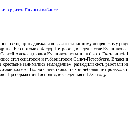
рта круизов
Личный кабинет
ное озеро, принадлежали когда-то старинному дворянскому роду 
рине. Его потомок, Федор Петрович, владел в селе Кушниково 3
у. Сергей Александрович Кушников вступил в брак с Екатериной
днее стал сенатором и губернатором Санкт-Петербурга. Владени
рестьяне занимались земледелием, разводили скот, работали на 
оздан колхоз «Волна», действовали свои небольшие производств
овь Преображения Господня, возведенная в 1735 году.