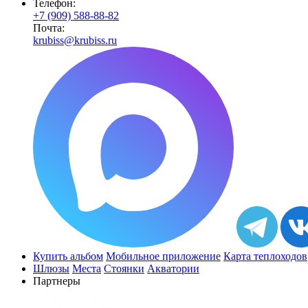
Телефон:
+7 (909) 588-88-82
Почта:
krubiss@krubiss.ru
Купить альбом
Мобильное приложение
Карта теплоходов
Шлюзы
Места
Стоянки
Акватории
Партнеры