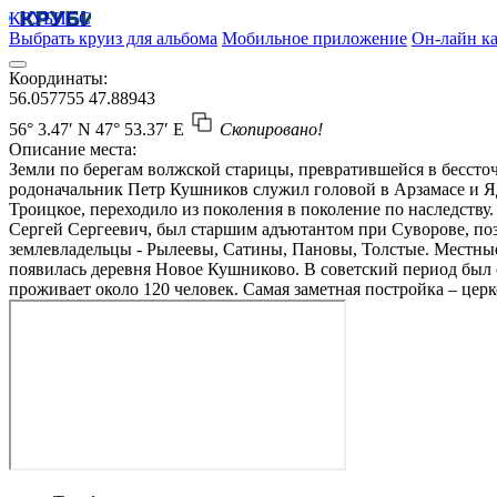
КРУБИСС
Выбрать круиз для альбома
Мобильное приложение
Он-лайн ка
Координаты:
56.057755
47.88943
56° 3.47′ N
47° 53.37′ E
Скопировано!
Описание места:
Земли по берегам волжской старицы, превратившейся в бессточ
родоначальник Петр Кушников служил головой в Арзамасе и Яд
Троицкое, переходило из поколения в поколение по наследств
Сергей Сергеевич, был старшим адъютантом при Суворове, поз
землевладельцы - Рылеевы, Сатины, Пановы, Толстые. Местные к
появилась деревня Новое Кушниково. В советский период был с
проживает около 120 человек. Самая заметная постройка – церк