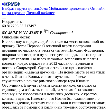
КРУБИСС
Выбрать круиз для альбома
Мобильное приложение
Он-лайн
карта круизов
Личный кабинет
Координаты:
60.812293
33.717497
60° 48.74′ N
33° 43.05′ E
Скопировано!
Описание места:
В 2006 году в городе Лодейное поле на месте основанной по
приказу Петра Первого Олонецкой верфи построили
деревянную часовню в честь святителя Николая Чудотворца,
покровителя всех, кто путешествует по водам, и кто строит
для них корабли. Но через несколько лет возникли планы
возвести новую церковь и в 2012 часовню перевезли в
поселок Свирьстрой. Сделано это было при содействии
организации «Казачья дружина». На новом месте ее освятили
в честь Иоанна Воина, святого мученика, в 4 веке
служившего в войске римского императора Юлиана
Отступника. Будучи тайным христианином, он помогал
единоверцам избежать гонений, за что сам был заключен в
тюрьму. Его изображают в воинских доспехах, с крестом,
копьем и щитом. Известно, что Иоанн был славянином по
происхождению, поэтому его почитали в славянских странах,
обращаясь за помощью в различных тяжелых обстоятельствах,