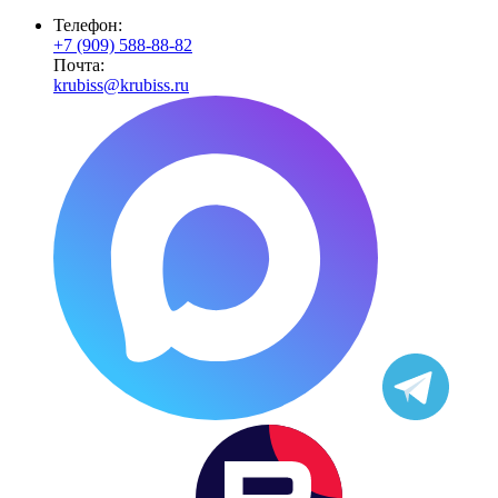
Телефон:
+7 (909) 588-88-82
Почта:
krubiss@krubiss.ru