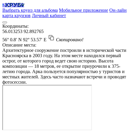
КРУБИСС
Выбрать круиз для альбома
Мобильное приложение
Он-лайн
карта круизов
Личный кабинет
Координаты:
56.013253
92.892765
56° 0.8′ N
92° 53.57′ E
Скопировано!
Описание места:
Архитектурное сооружение построили в исторической части
Красноярска в 2003 году. На этом месте находился первый
острог, от которого город ведет свою историю. Высота
композиции — 18 метров, ее открытие приурочили к 375-
летию города. Арка пользуется популярностью у туристов и
местных жителей. Здесь часто назначают встречи и проводят
фотосессии.