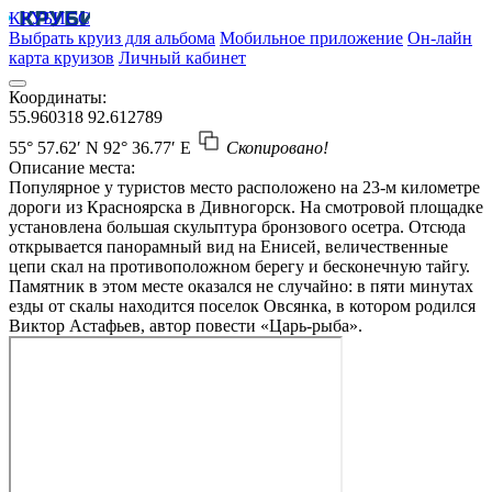
КРУБИСС
Выбрать круиз для альбома
Мобильное приложение
Он-лайн
карта круизов
Личный кабинет
Координаты:
55.960318
92.612789
55° 57.62′ N
92° 36.77′ E
Скопировано!
Описание места:
Популярное у туристов место расположено на 23-м километре
дороги из Красноярска в Дивногорск. На смотровой площадке
установлена большая скульптура бронзового осетра. Отсюда
открывается панорамный вид на Енисей, величественные
цепи скал на противоположном берегу и бесконечную тайгу.
Памятник в этом месте оказался не случайно: в пяти минутах
езды от скалы находится поселок Овсянка, в котором родился
Виктор Астафьев, автор повести «Царь-рыба».