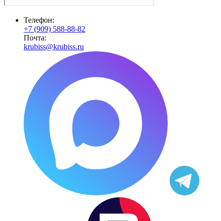
Телефон:
+7 (909) 588-88-82
Почта:
krubiss@krubiss.ru